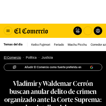
Temas del día
Keiko Fujimori
Feriado
Machu Picchu
Corredor az
El Comercio
·
Politica
·
Justicia
Añadir El Comercio como fuente preferida en
Vladimir y Waldemar Cerrón
buscan anular delito de crimen
organizado ante la Corte Suprema: