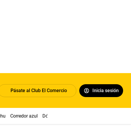
Pásate al Club El Comercio
Inicia sesión
chu
Corredor azul
Dólar
Congreso
Nasca
Acuña
Toled