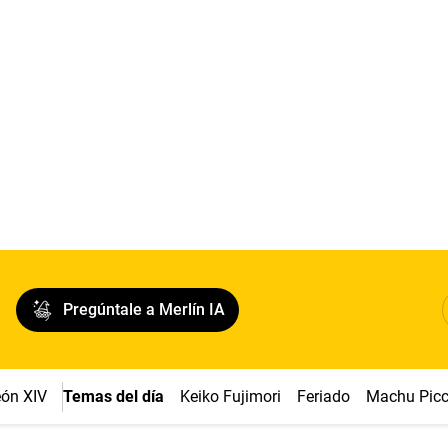
Pregúntale a Merlín IA
ón XIV
Temas del día
Keiko Fujimori
Feriado
Machu Pic