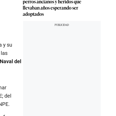
perros ancianos y heridos que
llevaban años esperando ser
adoptados
a y su
 las
Naval del
mar
; del
INPE.