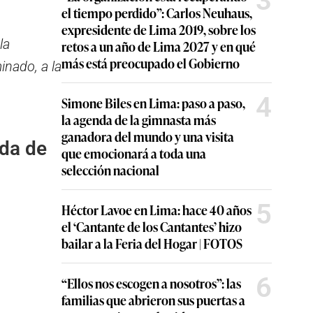
3
el tiempo perdido”: Carlos Neuhaus,
expresidente de Lima 2019, sobre los
la
retos a un año de Lima 2027 y en qué
más está preocupado el Gobierno
minado, a la
4
Simone Biles en Lima: paso a paso,
la agenda de la gimnasta más
ganadora del mundo y una visita
da de
que emocionará a toda una
selección nacional
5
Héctor Lavoe en Lima: hace 40 años
el ‘Cantante de los Cantantes’ hizo
bailar a la Feria del Hogar | FOTOS
6
“Ellos nos escogen a nosotros”: las
familias que abrieron sus puertas a