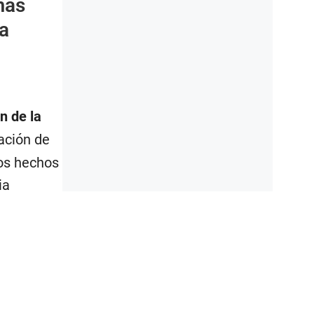
más
a
n de la
ación de
os hechos
ia