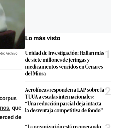
Lo más visto
1
Unidad de Investigación: Hallan más
oto: Archivo
de siete millones de jeringas y
medicamentos vencidos en Cenares
del Minsa
2
Aerolíneas responden a LAP sobre la
TUUA a escalas internacionales:
 corpus
“Una reducción parcial deja intacta
inos
, que
la desventaja competitiva de fondo”
Merced de
“La organización está recuperando