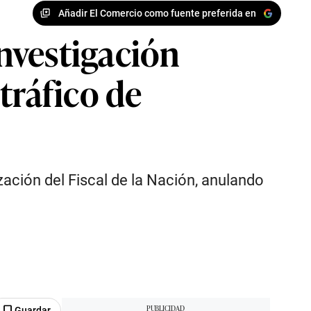
Añadir El Comercio como fuente preferida en
nvestigación
tráfico de
zación del Fiscal de la Nación, anulando
Guardar