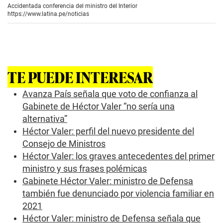
e
Accidentada conferencia del ministro del Interior
c
https://www.latina.pe/noticias
o
n
d
s
o
f
2
TE PUEDE INTERESAR
m
i
n
Avanza País señala que voto de confianza al
u
Gabinete de Héctor Valer “no sería una
t
e
alternativa”
s
Héctor Valer: perfil del nuevo presidente del
,
1
Consejo de Ministros
2
s
Héctor Valer: los graves antecedentes del primer
e
ministro y sus frases polémicas
c
o
Gabinete Héctor Valer: ministro de Defensa
n
también fue denunciado por violencia familiar en
d
s
2021
Héctor Valer: ministro de Defensa señala que