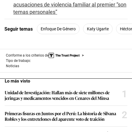
acusaciones de violencia familiar al premier “son
temas personales”
Seguir temas
Enfoque De Género
Katy Ugarte
Héctor
Conforme a los criterios de
Tipo de trabajo:
Noticias
Lo más visto
1
Unidad de Investigación: Hallan más de siete millones de
jeringas y medicamentos vencidos en Cenares del Minsa
2
Primeras fisuras en Juntos por el Perú: La historia de Silvana
Robles y los entretelones del aparente voto de traición