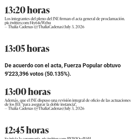
13:20 horas
Los integrantes del pleno del JNE firman el acta general de proclamación.
pic.twitter.com/f4y64cWzhu
— Thalía Cadenas (@ThaliaCadenas)
July 3, 2026
13:05 horas
De acuerdo con el acta, Fuerza Popular obtuvo
9′223,396 votos (50.135%).
13:00 horas
Además, que el JNE dispuso una revisión integral de oficio de las actuaciones
de los JEE "para asegurar la doble instancia",
— Thalía Cadenas (@ThaliaCadenas)
July 3, 2026
12:45 horas
Se inicia la ceremonia.
pic.twitter.com/PYWJOcdYSH