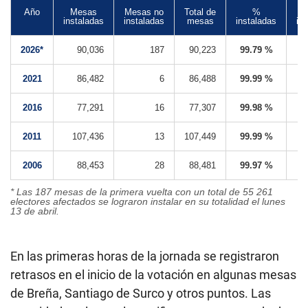
Año
Mesas
Mesas no
Total de
%
instaladas
instaladas
mesas
instaladas
in
2026*
90,036
187
90,223
99.79 %
0
2021
86,482
6
86,488
99.99 %
0
2016
77,291
16
77,307
99.98 %
0
2011
107,436
13
107,449
99.99 %
0
2006
88,453
28
88,481
99.97 %
0
* Las 187 mesas de la primera vuelta con un total de 55 261
electores afectados se lograron instalar en su totalidad el lunes
13 de abril.
En las primeras horas de la jornada se registraron
retrasos en el inicio de la votación en algunas mesas
de Breña, Santiago de Surco y otros puntos. Las