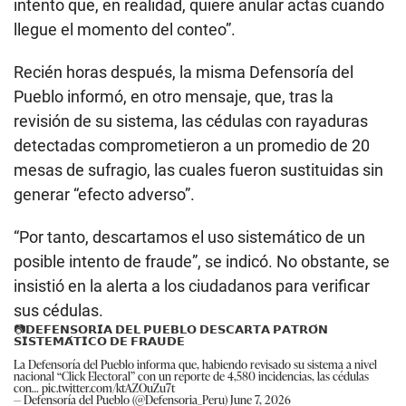
intento que, en realidad, quiere anular actas cuando
llegue el momento del conteo”.
Recién horas después, la misma Defensoría del
Pueblo informó, en otro mensaje, que, tras la
revisión de su sistema, las cédulas con rayaduras
detectadas comprometieron a un promedio de 20
mesas de sufragio, las cuales fueron sustituidas sin
generar “efecto adverso”.
“Por tanto, descartamos el uso sistemático de un
posible intento de fraude”, se indicó. No obstante, se
insistió en la alerta a los ciudadanos para verificar
sus cédulas.
📷𝗗𝗘𝗙𝗘𝗡𝗦𝗢𝗥𝗜́𝗔 𝗗𝗘𝗟 𝗣𝗨𝗘𝗕𝗟𝗢 𝗗𝗘𝗦𝗖𝗔𝗥𝗧𝗔 𝗣𝗔𝗧𝗥𝗢́𝗡
𝗦𝗜𝗦𝗧𝗘𝗠𝗔́𝗧𝗜𝗖𝗢 𝗗𝗘 𝗙𝗥𝗔𝗨𝗗𝗘
La Defensoría del Pueblo informa que, habiendo revisado su sistema a nivel
nacional “Click Electoral” con un reporte de 4,580 incidencias, las cédulas
con…
pic.twitter.com/ktAZOuZu7t
— Defensoría del Pueblo (@Defensoria_Peru)
June 7, 2026