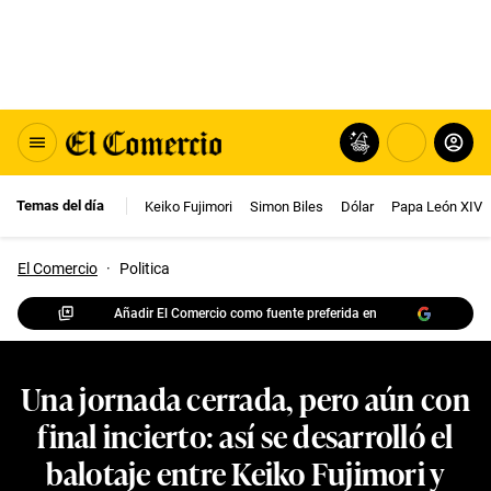
Temas del día
Keiko Fujimori
Simon Biles
Dólar
Papa León XIV
El Comercio
·
Politica
Añadir El Comercio como fuente preferida en
Una jornada cerrada, pero aún con
final incierto: así se desarrolló el
balotaje entre Keiko Fujimori y