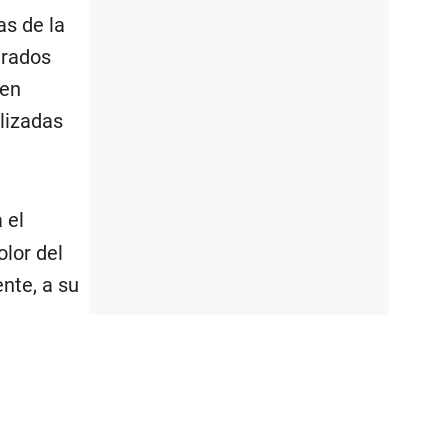
as de la
urados
 en
lizadas
 el
lor del
ente, a su