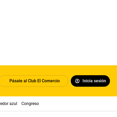
Pásate al Club El Comercio
Inicia sesión
redor azul
Congreso
Nasca
Acuña
Toledo
Sueldo míni