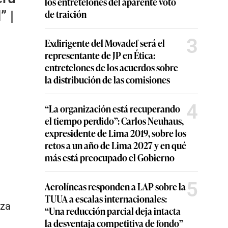
los entretelones del aparente voto
de traición
” |
3
Exdirigente del Movadef será el
representante de JP en Ética:
entretelones de los acuerdos sobre
la distribución de las comisiones
4
“La organización está recuperando
el tiempo perdido”: Carlos Neuhaus,
expresidente de Lima 2019, sobre los
retos a un año de Lima 2027 y en qué
más está preocupado el Gobierno
5
Aerolíneas responden a LAP sobre la
TUUA a escalas internacionales:
rza
“Una reducción parcial deja intacta
la desventaja competitiva de fondo”