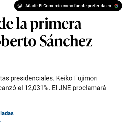
Añadir El Comercio como fuente preferida en
de la primera
Roberto Sánchez
tas presidenciales. Keiko Fujimori
canzó el 12,031%. El JNE proclamará
ciadas
s