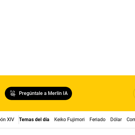
Pregúntale a Merlín IA
ón XIV
Temas del día
Keiko Fujimori
Feriado
Dólar
Cor