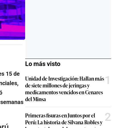
Lo más visto
es 15 de
1
Unidad de Investigación: Hallan más
nciales,
de siete millones de jeringas y
medicamentos vencidos en Cenares
ó
del Minsa
s semanas
2
Primeras fisuras en Juntos por el
Perú: La historia de Silvana Robles y
erú