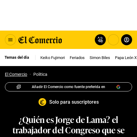
Temas del día
Keiko Fujimori
Feriados
Simon Biles
Papa León X
El Comercio
·
Politica
Añadir El Comercio como fuente preferida en
Solo para suscriptores
¿Quién es Jorge de Lama? el
trabajador del Congreso que se