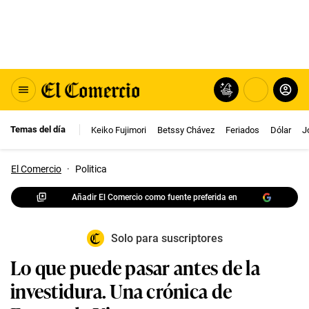
Temas del día
Keiko Fujimori
Betssy Chávez
Feriados
Dólar
J
El Comercio
·
Politica
Añadir El Comercio como fuente preferida en
Solo para suscriptores
Lo que puede pasar antes de la
investidura. Una crónica de