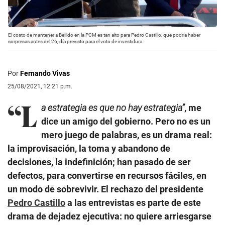
El costo de mantener a Bellido en la PCM es tan alto para Pedro Castillo, que podría haber
sorpresas antes del 26, día previsto para el voto de investidura.
Por
Fernando Vivas
25/08/2021, 12:21 p.m.
“L
a estrategia es que no hay estrategia”
, me
dice un amigo del gobierno. Pero no es un
mero juego de palabras, es un drama real:
la improvisación, la toma y abandono de
decisiones, la indefinición; han pasado de ser
defectos, para convertirse en recursos fáciles, en
un modo de sobrevivir. El rechazo del presidente
Pedro Castillo
a las entrevistas es parte de este
drama de dejadez ejecutiva: no quiere arriesgarse