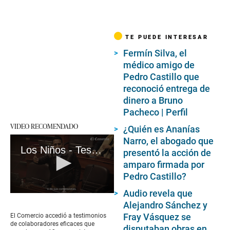
TE PUEDE INTERESAR
Fermín Silva, el
médico amigo de
Pedro Castillo que
reconoció entrega de
dinero a Bruno
Pacheco | Perfil
VIDEO RECOMENDADO
¿Quién es Ananías
Narro, el abogado que
Los Niños - Testimonios de colaboradores eficaces
presentó la acción de
amparo firmada por
Pedro Castillo?
Audio revela que
0
Alejandro Sánchez y
seconds
of
Fray Vásquez se
El Comercio accedió a testimonios
6
de colaboradores eficaces que
disputaban obras en
minutes,