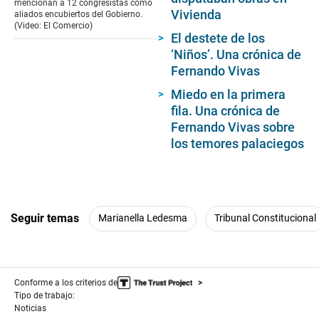
mencionan a 12 congresistas como
49
Vivienda
aliados encubiertos del Gobierno.
seconds
(Video: El Comercio)
El destete de los
‘Niños’. Una crónica de
Fernando Vivas
Miedo en la primera
fila. Una crónica de
Fernando Vivas sobre
los temores palaciegos
Seguir temas
Marianella Ledesma
Tribunal Constitucional
Conforme a los criterios de
Tipo de trabajo:
Noticias