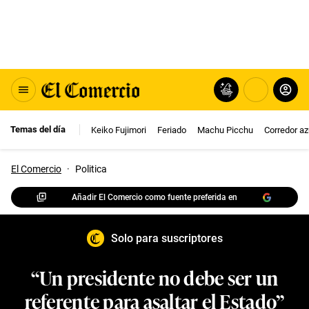
Temas del día
Keiko Fujimori
Feriado
Machu Picchu
Corredor az
El Comercio
·
Politica
Añadir El Comercio como fuente preferida en
Solo para suscriptores
“Un presidente no debe ser un
referente para asaltar el Estado”