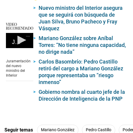
Nuevo ministro del Interior asegura
que se seguirá con búsqueda de
Juan Silva, Bruno Pacheco y Fray
VIDEO
Vásquez
RECOMENDADO
Mariano González sobre Aníbal
Juramentación del nuevo ministro del Interior
Torres: “No tiene ninguna capacidad,
0
no dirige nada”
seconds
of
Carlos Basombrío: Pedro Castillo
Juramentación
0
del nuevo
retiró del cargo a Mariano González
seconds
ministro del
porque representaba un “riesgo
Interior
inmenso”
Gobierno nombra al cuarto jefe de la
Dirección de Inteligencia de la PNP
Seguir temas
Mariano González
Pedro Castillo
Poder