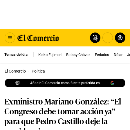
Temas del día
Keiko Fujimori
Betssy Chávez
Feriados
Dólar
J
El Comercio
·
Politica
Añadir El Comercio como fuente preferida en
Exministro Mariano González: “El
Congreso debe tomar acción ya”
para que Pedro Castillo deje la