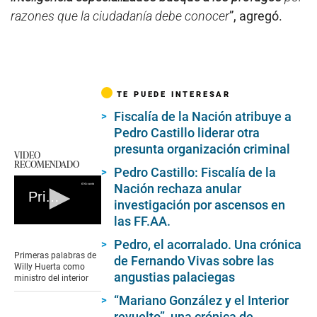
razones que la ciudadanía debe conocer
”, agregó.
TE PUEDE INTERESAR
Fiscalía de la Nación atribuye a
Pedro Castillo liderar otra
presunta organización criminal
VIDEO
RECOMENDADO
Pedro Castillo: Fiscalía de la
Nación rechaza anular
Primeras palabras de Willy Huerta como ministro del interior
investigación por ascensos en
las FF.AA.
0
seconds
Pedro, el acorralado. Una crónica
of
Primeras palabras de
de Fernando Vivas sobre las
0
Willy Huerta como
seconds
angustias palaciegas
ministro del interior
“Mariano González y el Interior
revuelto”, una crónica de