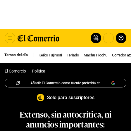
Temas del día
Keiko Fujimori
Feriado
Machu Picchu
Corredor az
El Comercio
·
Politica
Añadir El Comercio como fuente preferida en
Solo para suscriptores
Extenso, sin autocrítica, ni
anuncios importantes: