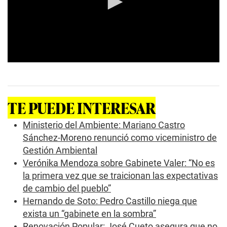
,
1
4
s
e
c
o
n
0
d
s
s
e
c
o
TE PUEDE INTERESAR
n
d
s
Ministerio del Ambiente: Mariano Castro
o
Sánchez-Moreno renunció como viceministro de
f
0
Gestión Ambiental
s
Verónika Mendoza sobre Gabinete Valer: “No es
e
c
la primera vez que se traicionan las expectativas
o
n
de cambio del pueblo”
d
Hernando de Soto: Pedro Castillo niega que
s
exista un “gabinete en la sombra”
Renovación Popular: José Cueto asegura que no