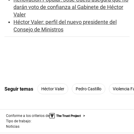
darán voto de confianza al Gabinete de Héctor
Valer
Héctor Valer: perfil del nuevo presidente del
Consejo de Ministros
Seguir temas
Héctor Valer
Pedro Castillo
Violencia F
Conforme a los criterios de
Tipo de trabajo:
Noticias