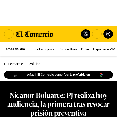
Temas del día
Keiko Fujimori
Simon Biles
Dólar
Papa León XIV
El Comercio
·
Politica
Añadir El Comercio como fuente preferida en
Nicanor Boluarte: PJ realiza hoy
audiencia, la primera tras revocar
prisión preventiva