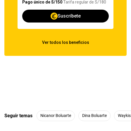
Seguir temas
Nicanor Boluarte
Dina Boluarte
Waykis