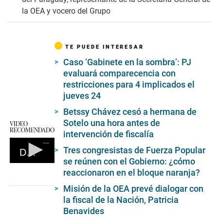
la OEA y vocero del Grupo
TE PUEDE INTERESAR
Caso ‘Gabinete en la sombra’: PJ
evaluará comparecencia con
restricciones para 4 implicados el
jueves 24
Betssy Chávez cesó a hermana de
Sotelo una hora antes de
VIDEO
RECOMENDADO
intervención de fiscalía
Tres congresistas de Fuerza Popular
Declaraciones de Pedro Castillo
se reúnen con el Gobierno: ¿cómo
0
reaccionaron en el bloque naranja?
seconds
of
Misión de la OEA prevé dialogar con
0
seconds
la fiscal de la Nación, Patricia
Benavides