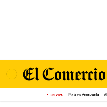
Perú vs Venezuela
A
EN VIVO