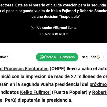
lectores! Este es el horario oficial de votación para la segunda
 el pase a segunda vuelta de Keiko Fujimori y Roberto Sánch
es una decisión “inapelable”
Por
Alexander Villarroel Zurita
18/05/2026, 06:58 p.m.
sumen
Seguir en
de Procesos Electorales
(ONPE) llevó a cabo el acto
inició con la impresión de más de 27 millones de c
zarán en la segunda vuelta presidencial del
próximo
candidatos
Keiko Fujimori
(Fuerza Popular) y
Robert
el Perú) disputarán la presidencia.