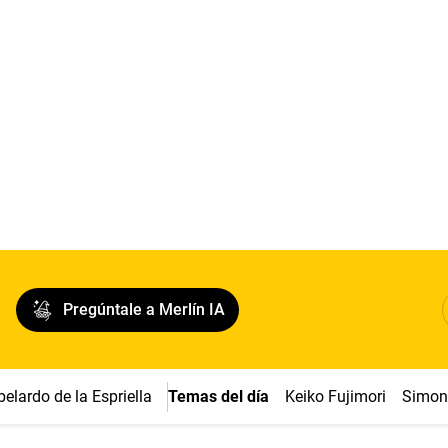
Pregúntale a Merlín IA
belardo de la Espriella
Temas del día
Keiko Fujimori
Simon 