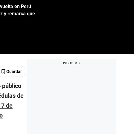
 vuelta en Perú
ez y remarca que
Guardar
 público
édulas de
 7 de
o