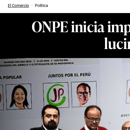
El Comercio
·
Politica
ONPE inicia impr
luc