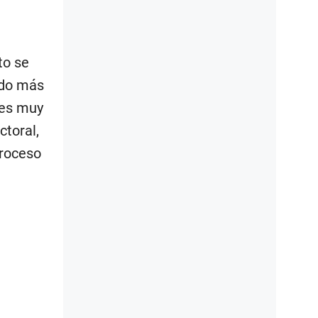
to se
ado más
 es muy
ctoral,
proceso