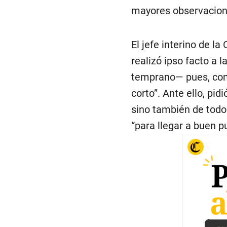
mayores observacione
El jefe interino de l
realizó ipso facto a
temprano— pues, como
corto”. Ante ello, pid
sino también de todo
“para llegar a buen pu