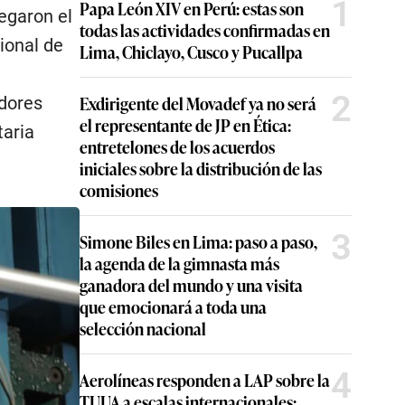
1
Papa León XIV en Perú: estas son
legaron el
todas las actividades confirmadas en
ional de
Lima, Chiclayo, Cusco y Pucallpa
2
Exdirigente del Movadef ya no será
dores
el representante de JP en Ética:
taria
entretelones de los acuerdos
iniciales sobre la distribución de las
comisiones
3
Simone Biles en Lima: paso a paso,
la agenda de la gimnasta más
ganadora del mundo y una visita
que emocionará a toda una
selección nacional
4
Aerolíneas responden a LAP sobre la
TUUA a escalas internacionales: