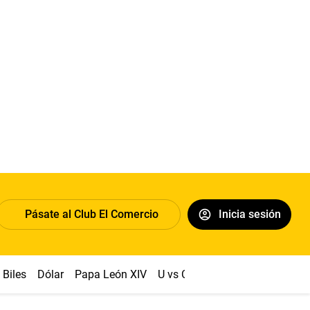
Pásate al Club El Comercio
Inicia sesión
Biles
Dólar
Papa León XIV
U vs Cristal
Congreso
Mach