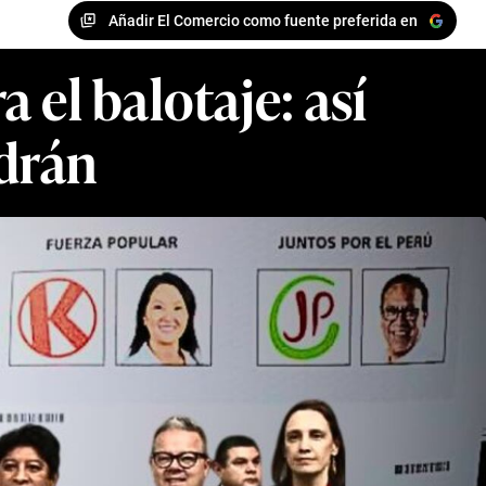
Añadir El Comercio como fuente preferida en
 el balotaje: así
drán