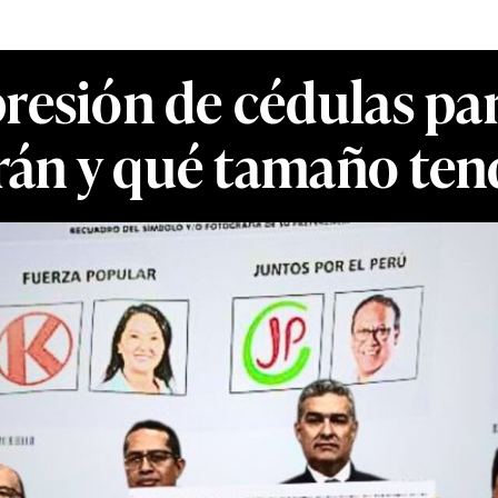
esión de cédulas para
irán y qué tamaño ten