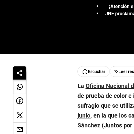
¡Atención e
JNE proclama
Escuchar
Leer re
La
Oficina Nacional 
de prueba de color e 
sufragio que se utili
junio
, en la que los 
Sánchez
(Juntos por 