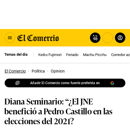
Temas del día
Keiko Fujimori
Feriado
Machu Picchu
Corredor az
El Comercio
·
Politica
·
Opinion
Añadir El Comercio como fuente preferida en
Diana Seminario: “¿El JNE
benefició a Pedro Castillo en las
elecciones del 2021?