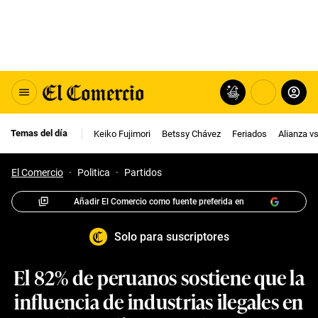
Temas del día
Keiko Fujimori
Betssy Chávez
Feriados
Alianza v
El Comercio
·
Politica
·
Partidos
Añadir El Comercio como fuente preferida en
Solo para suscriptores
El 82% de peruanos sostiene que la
influencia de industrias ilegales en