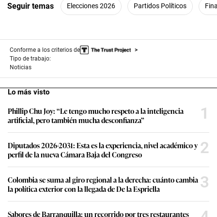
Seguir temas
Elecciones 2026
Partidos Políticos
Fin
Conforme a los criterios de
Tipo de trabajo:
Noticias
Lo más visto
1
Phillip Chu Joy: “Le tengo mucho respeto a la inteligencia
artificial, pero también mucha desconfianza”
2
Diputados 2026-2031: Esta es la experiencia, nivel académico y
perfil de la nueva Cámara Baja del Congreso
3
Colombia se suma al giro regional a la derecha: cuánto cambia
la política exterior con la llegada de De la Espriella
4
Sabores de Barranquilla: un recorrido por tres restaurantes