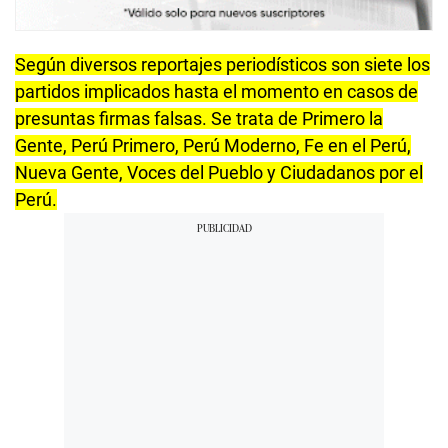
Según diversos reportajes periodísticos son siete los
partidos implicados hasta el momento en casos de
presuntas firmas falsas. Se trata de Primero la
Gente, Perú Primero, Perú Moderno, Fe en el Perú,
Nueva Gente, Voces del Pueblo y Ciudadanos por el
Perú.