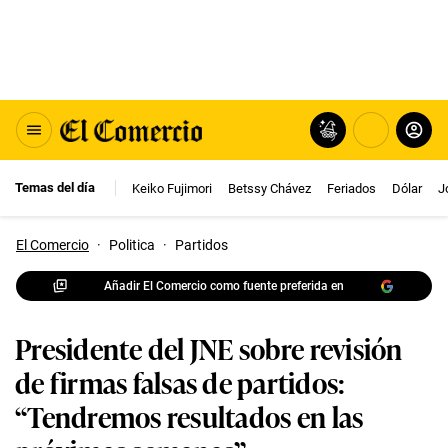
Temas del día
Keiko Fujimori
Betssy Chávez
Feriados
Dólar
J
El Comercio
·
Politica
·
Partidos
Añadir El Comercio como fuente preferida en
Presidente del JNE sobre revisión
de firmas falsas de partidos:
“Tendremos resultados en las