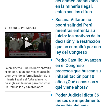
del crimen organizado
en la minería ilegal,
estas son las cifras
Susana Villarán no
podrá salir del Perú
VIDEO RECOMENDADO
mientras enfrenta su
juicio: los motivos de la
Dina Boluarte llama a la unidad y formalización minera para el desarrollo del Perú
decisión y la restricción
que no cumplirá por una
ley del Congreso
0
Pedro Castillo: Avanzan
seconds
en el Congreso
of
La presidenta Dina Boluarte enfatiza
procesos que buscan su
4
el diálogo, la unidad y la educación,
minutes,
inhabilitación por 10
promoviendo la formalización de la
54
minería ilegal y el fortalecimiento
años ¿Qué casos son y
seconds
del inglés en la niñez para construir
qué viene ahora?
un Perú sólido y sin divisiones.
Poder Judicial dicta 36
meses de impedimento
de salida del país