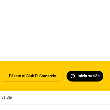
Pásate al Club El Comercio
Inicia sesión
a vs Sport Boys
Jorge Messi
Dólar
Papa León XIV
Congre