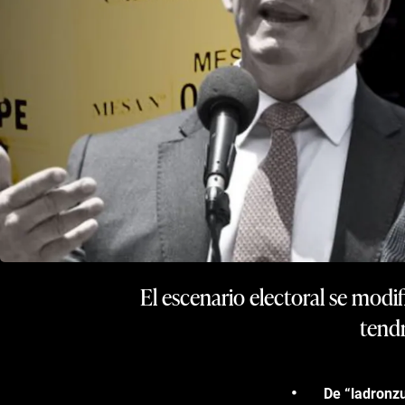
El escenario electoral se modi
tendr
De “ladronzu