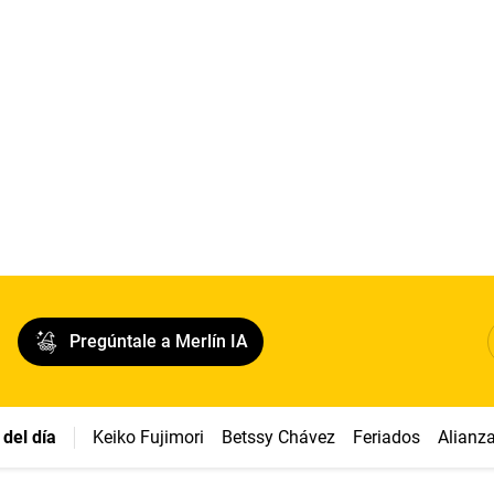
Pregúntale a Merlín IA
del día
Keiko Fujimori
Betssy Chávez
Feriados
Alianz