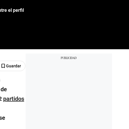
re el perfil
Guardar
s
 de
42
partidos
se