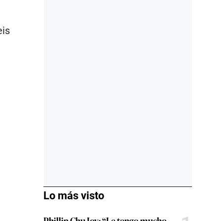
eis
Lo más visto
Phillip Chu Joy: “Le tengo mucho