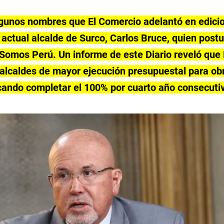
 algunos nombres que El Comercio adelantó en edici
actual alcalde de Surco, Carlos Bruce, quien postul
 Somos Perú. Un informe de este Diario reveló que
 alcaldes de mayor ejecución presupuestal para obr
cando completar el 100% por cuarto año consecuti