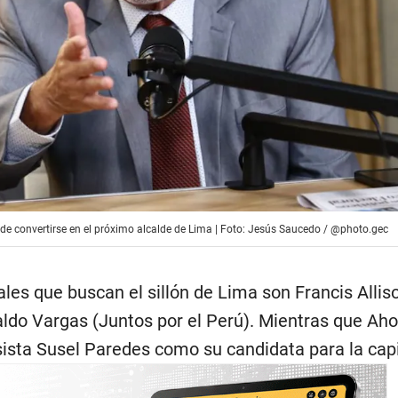
de convertirse en el próximo alcalde de Lima | Foto: Jesús Saucedo / @photo.gec
tales que buscan el sillón de Lima son Francis Allis
ldo Vargas (Juntos por el Perú). Mientras que Ah
esista Susel Paredes como su candidata para la capi