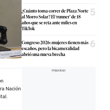
5
¿Cuánto toma correr de Plaza Norte
al Morro Solar? El ‘runner’ de 18
años que se reta ante miles en
TikTok
6
Congreso 2026: mujeres tienen más
escaños, pero la bicameralidad
abrió una nueva brecha
on
ora Nación
tal.