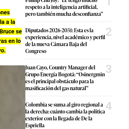
1
respeto a la inteligencia artificial,
ones
pero también mucha desconfianza”
a a la
2
Diputados 2026-2031: Esta es la
 Bruce se
experiencia, nivel académico y perfil
as en lo
de la nueva Cámara Baja del
vo.
Congreso
3
Juan Cayo, Country Manager del
Grupo Energía Bogotá: “Osinergmin
es el principal obstáculo para la
masificación del gas natural”
4
Colombia se suma al giro regional a
la derecha: cuánto cambia la política
exterior con la llegada de De la
Espriella