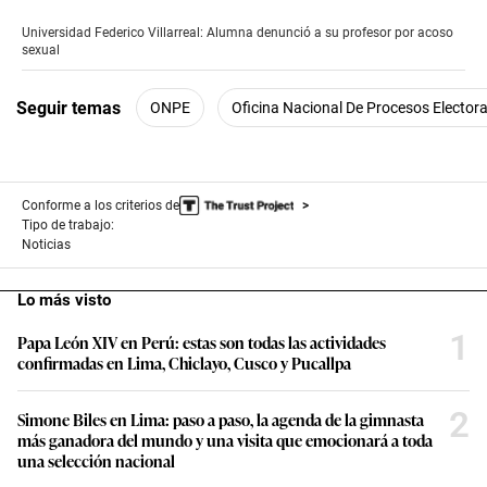
seconds
of
Universidad Federico Villarreal: Alumna denunció a su profesor por acoso
2
sexual
minutes,
14
seconds
Seguir temas
ONPE
Oficina Nacional De Procesos Electora
Conforme a los criterios de
Tipo de trabajo:
Noticias
Lo más visto
1
Papa León XIV en Perú: estas son todas las actividades
confirmadas en Lima, Chiclayo, Cusco y Pucallpa
2
Simone Biles en Lima: paso a paso, la agenda de la gimnasta
más ganadora del mundo y una visita que emocionará a toda
una selección nacional