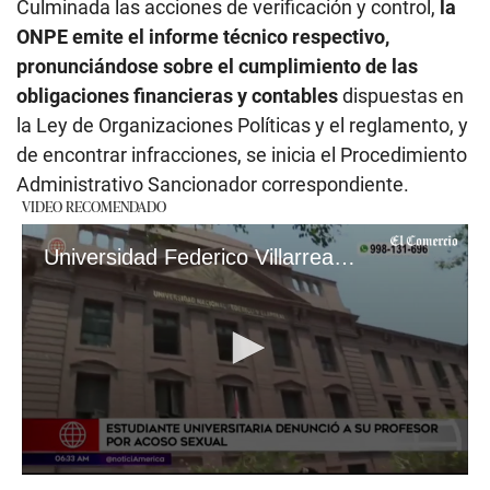
Culminada las acciones de verificación y control,
la
ONPE emite el informe técnico respectivo,
pronunciándose sobre el cumplimiento de las
obligaciones financieras y contables
dispuestas en
la Ley de Organizaciones Políticas y el reglamento, y
de encontrar infracciones, se inicia el Procedimiento
Administrativo Sancionador correspondiente.
VIDEO RECOMENDADO
Universidad Federico Villarreal: Alumna denunció a su profesor por acoso sexual
0