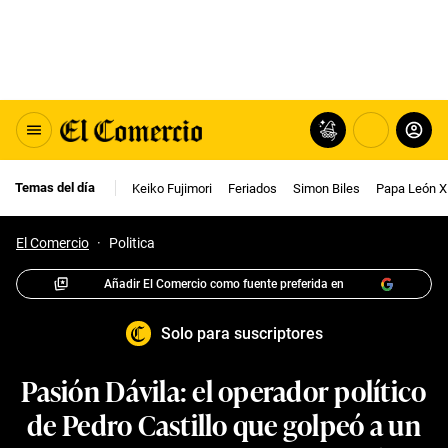
Temas del día
Keiko Fujimori
Feriados
Simon Biles
Papa León X
El Comercio
·
Politica
Añadir El Comercio como fuente preferida en
Solo para suscriptores
Pasión Dávila: el operador político
de Pedro Castillo que golpeó a un