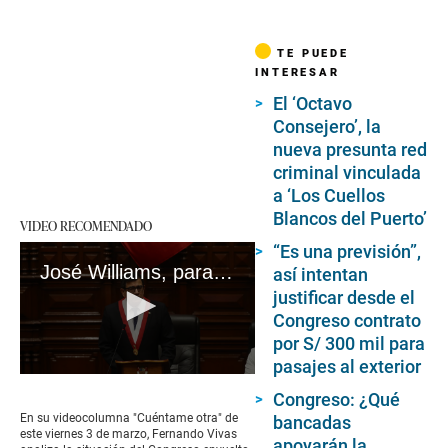
TE PUEDE
INTERESAR
El ‘Octavo
Consejero’, la
nueva presunta red
criminal vinculada
a ‘Los Cuellos
Blancos del Puerto’
VIDEO RECOMENDADO
“Es una previsión”,
José Williams, para que no peligre su cabeza, ha hecho rodar la de José Cevasco.
así intentan
justificar desde el
Congreso contrato
por S/ 300 mil para
pasajes al exterior
0
seconds
Congreso: ¿Qué
of
En su videocolumna "Cuéntame otra" de
bancadas
4
este viernes 3 de marzo, Fernando Vivas
apoyarán la
minutes,