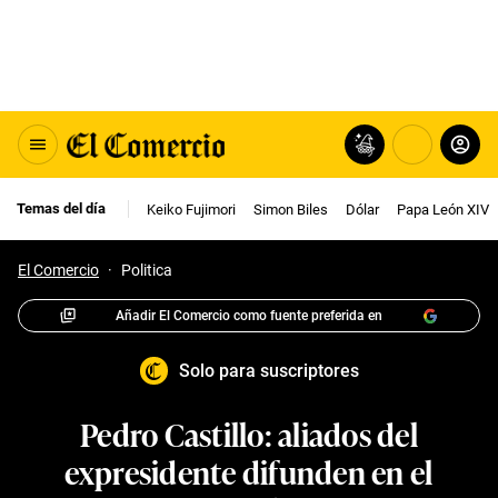
Temas del día
Keiko Fujimori
Simon Biles
Dólar
Papa León XIV
El Comercio
·
Politica
Añadir El Comercio como fuente preferida en
Solo para suscriptores
Pedro Castillo: aliados del
expresidente difunden en el