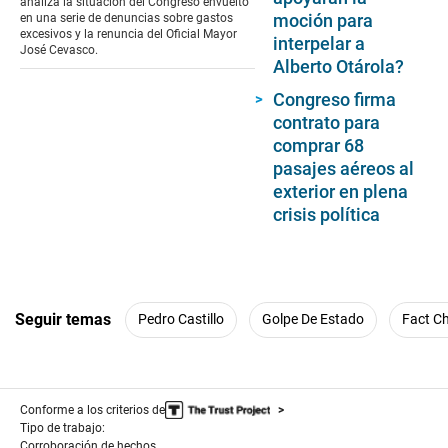
analiza la situación del Congreso envuelto
30
moción para
en una serie de denuncias sobre gastos
seconds
excesivos y la renuncia del Oficial Mayor
interpelar a
José Cevasco.
Alberto Otárola?
Congreso firma
contrato para
comprar 68
pasajes aéreos al
exterior en plena
crisis política
Seguir temas
Pedro Castillo
Golpe De Estado
Fact C
Conforme a los criterios de
Tipo de trabajo:
Corroboración de hechos