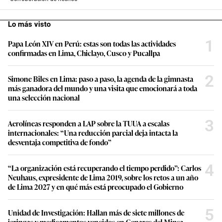
Lo más visto
1
Papa León XIV en Perú: estas son todas las actividades
confirmadas en Lima, Chiclayo, Cusco y Pucallpa
2
Simone Biles en Lima: paso a paso, la agenda de la gimnasta
más ganadora del mundo y una visita que emocionará a toda
una selección nacional
3
Aerolíneas responden a LAP sobre la TUUA a escalas
internacionales: “Una reducción parcial deja intacta la
desventaja competitiva de fondo”
4
“La organización está recuperando el tiempo perdido”: Carlos
Neuhaus, expresidente de Lima 2019, sobre los retos a un año
de Lima 2027 y en qué más está preocupado el Gobierno
5
Unidad de Investigación: Hallan más de siete millones de
jeringas y medicamentos vencidos en Cenares del Minsa