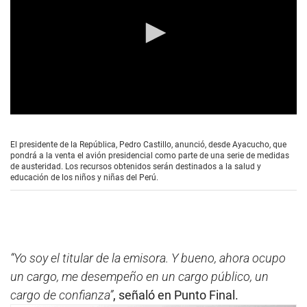
0
s
e
El presidente de la República, Pedro Castillo, anunció, desde Ayacucho, que
c
pondrá a la venta el avión presidencial como parte de una serie de medidas
o
de austeridad. Los recursos obtenidos serán destinados a la salud y
n
educación de los niños y niñas del Perú.
d
s
o
f
0
s
e
“Yo soy el titular de la emisora. Y bueno, ahora ocupo
c
o
un cargo, me desempeño en un cargo público, un
n
cargo de confianza”
, señaló en Punto Final.
d
s