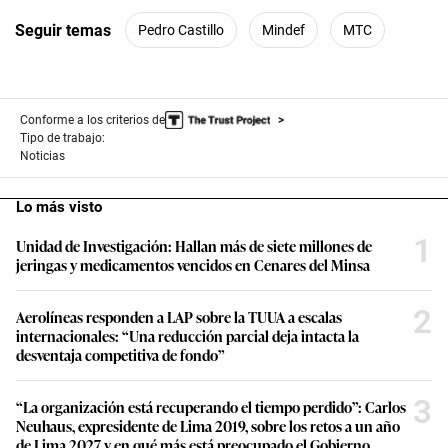
s
Seguir temas
Pedro Castillo
Mindef
MTC
Conforme a los criterios de
Tipo de trabajo:
Noticias
Lo más visto
1
Unidad de Investigación: Hallan más de siete millones de
jeringas y medicamentos vencidos en Cenares del Minsa
2
Aerolíneas responden a LAP sobre la TUUA a escalas
internacionales: “Una reducción parcial deja intacta la
desventaja competitiva de fondo”
3
“La organización está recuperando el tiempo perdido”: Carlos
Neuhaus, expresidente de Lima 2019, sobre los retos a un año
de Lima 2027 y en qué más está preocupado el Gobierno