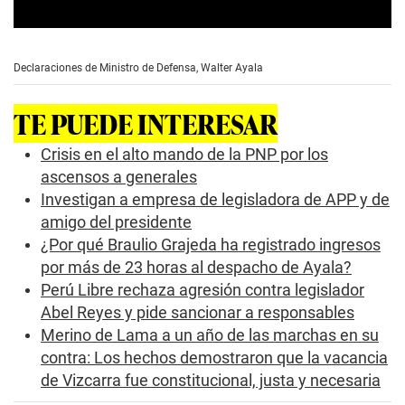
0
s
e
Declaraciones de Ministro de Defensa, Walter Ayala
c
o
n
TE PUEDE INTERESAR
d
s
o
Crisis en el alto mando de la PNP por los
f
ascensos a generales
1
m
Investigan a empresa de legisladora de APP y de
i
amigo del presidente
n
u
¿Por qué Braulio Grajeda ha registrado ingresos
t
e
por más de 23 horas al despacho de Ayala?
,
Perú Libre rechaza agresión contra legislador
2
8
Abel Reyes y pide sancionar a responsables
s
Merino de Lama a un año de las marchas en su
e
c
contra: Los hechos demostraron que la vacancia
o
de Vizcarra fue constitucional, justa y necesaria
n
d