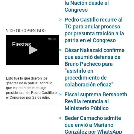
la Nación desde el
Congreso
Pedro Castillo recurre al
TC para anular proceso
VIDEO RECOMENDADO
por presunta traición a la
patria en el Congreso
Fiestas Patrias 2022: las expectativas de los congresistas previas al mensaje presidencial de Pedro Castillo
César Nakazaki confirma
que asumió defensa de
Bruno Pacheco para
0
“asistirlo en
seconds
of
procedimiento de
Esto fue lo que dijeron los
0
"padres de la patria" sobre lo
colaboración eficaz”
seconds
que esperan del mensaje
presidencial de Pedro Castillo en
Fiscal suprema Bersabeth
el Congreso por 28 de julio.
Revilla renuncia al
Ministerio Público
Beder Camacho admite
que envió a Mariano
González por WhatsApp