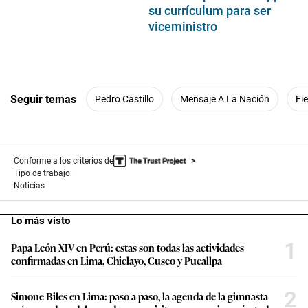
su currículum para ser
viceministro
Seguir temas
Pedro Castillo
Mensaje A La Nación
Fi
Conforme a los criterios de
Tipo de trabajo:
Noticias
Lo más visto
1
Papa León XIV en Perú: estas son todas las actividades
confirmadas en Lima, Chiclayo, Cusco y Pucallpa
2
Simone Biles en Lima: paso a paso, la agenda de la gimnasta