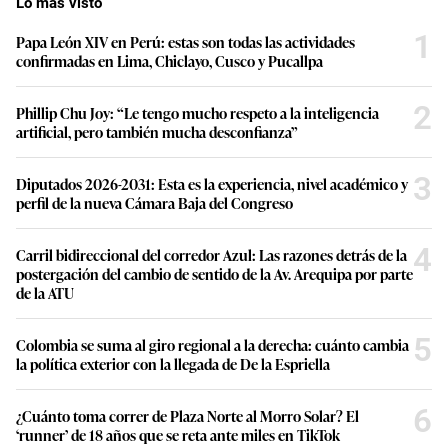
“Lo que va a provocar [el Ejecutivo al promover una
nueva Constitución] es que el capital internacional,
que dinamiza parte de la economía, se vaya, y eso va a
incrementar el costo de vida. Y nuevamente, la
población va a salir a marchar y no por el cambio de la
Constitución, sino a pedir que se vayan todos, porque
se siente que no se habla de las preocupaciones de la
gente”, finalizó.
Lee también:
Caso Puente Tarata: ¿Dónde
están los sobrinos del presidente Pedro
Castillo y Bruno Pacheco?
Por su parte, el analista político Paulo Vilca señaló
que, frente a preocupación tangibles, como la
corrupción, inseguridad y el incremento del precio de
los alimentos, es evidente que demandas de