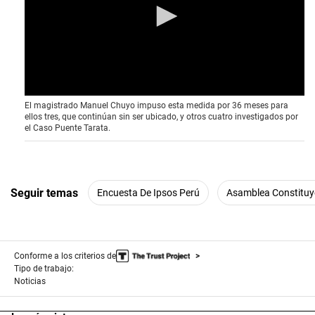
económica debido al incremento del costo de vida,
que “ya toca el bolsillo”.
“Cuando desde el Ejecutivo y el Congreso se
enfrascan en una discusión política sobre si
conviene o no el cambio de Constitución, yo creo
que no están entendiendo lo que la gente está
percibiendo. Cuando la ciudadanía se distancia de
los políticos, es porque estos no se preocupan por
solucionar los problemas del día a día”, expresó a
este Diario.
Villalba, además, recordó que las protestas sociales
que se dieron en Huancayo hace un mes, no
tuvieron como bandera la instalación de la asamblea
constituyente, sino que el principal reclamo fue el
aumento del costo de vida.