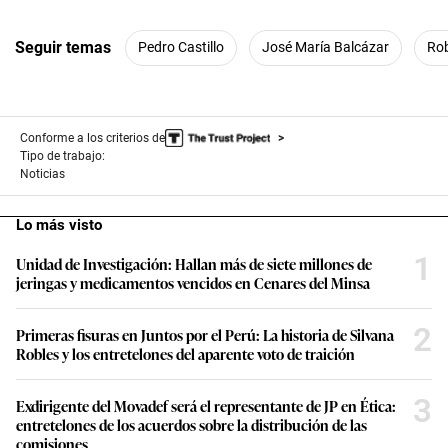
Seguir temas
Pedro Castillo
José María Balcázar
Ro
Conforme a los criterios de
Tipo de trabajo:
Noticias
Lo más visto
1
Unidad de Investigación: Hallan más de siete millones de
jeringas y medicamentos vencidos en Cenares del Minsa
2
Primeras fisuras en Juntos por el Perú: La historia de Silvana
Robles y los entretelones del aparente voto de traición
3
Exdirigente del Movadef será el representante de JP en Ética:
entretelones de los acuerdos sobre la distribución de las
comisiones