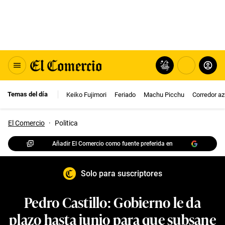
Temas del día
Keiko Fujimori
Feriado
Machu Picchu
Corredor az
El Comercio
·
Politica
Añadir El Comercio como fuente preferida en
Solo para suscriptores
Pedro Castillo: Gobierno le da
plazo hasta junio para que subsane