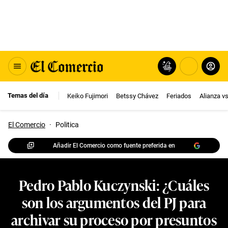
Temas del día
Keiko Fujimori
Betssy Chávez
Feriados
Alianza v
El Comercio
·
Politica
Añadir El Comercio como fuente preferida en
Pedro Pablo Kuczynski: ¿Cuáles
son los argumentos del PJ para
archivar su proceso por presuntos