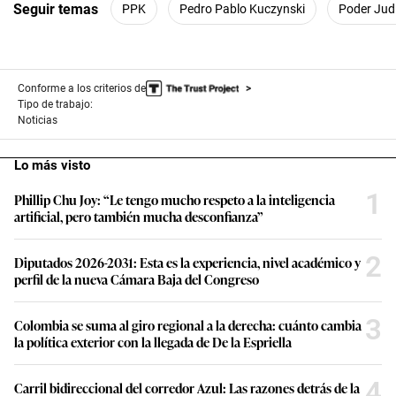
Seguir temas
PPK
Pedro Pablo Kuczynski
Poder Judi
Conforme a los criterios de
Tipo de trabajo:
Noticias
Lo más visto
1
Phillip Chu Joy: “Le tengo mucho respeto a la inteligencia
artificial, pero también mucha desconfianza”
2
Diputados 2026-2031: Esta es la experiencia, nivel académico y
perfil de la nueva Cámara Baja del Congreso
3
Colombia se suma al giro regional a la derecha: cuánto cambia
la política exterior con la llegada de De la Espriella
4
Carril bidireccional del corredor Azul: Las razones detrás de la