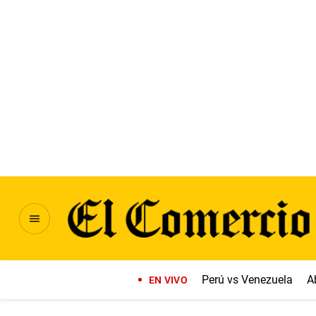
Perú vs Venezuela
A
EN VIVO