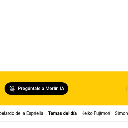
Pregúntale a Merlín IA
belardo de la Espriella
Temas del día
Keiko Fujimori
Simon 