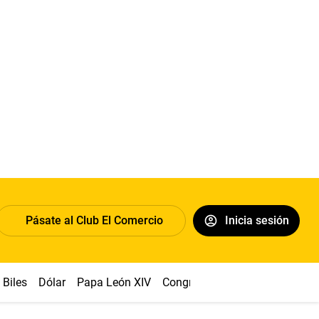
Pásate al Club El Comercio
Inicia sesión
Biles
Dólar
Papa León XIV
Congreso
Machu Picchu
Ab