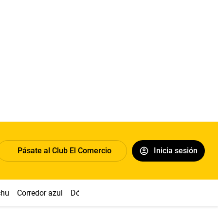
Pásate al Club El Comercio
Inicia sesión
chu
Corredor azul
Dólar
Congreso
Nasca
Acuña
Toled