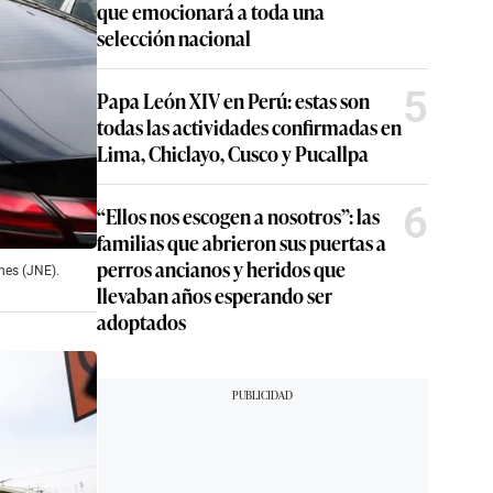
que emocionará a toda una
selección nacional
5
Papa León XIV en Perú: estas son
todas las actividades confirmadas en
Lima, Chiclayo, Cusco y Pucallpa
6
“Ellos nos escogen a nosotros”: las
familias que abrieron sus puertas a
perros ancianos y heridos que
ones (JNE).
llevaban años esperando ser
adoptados