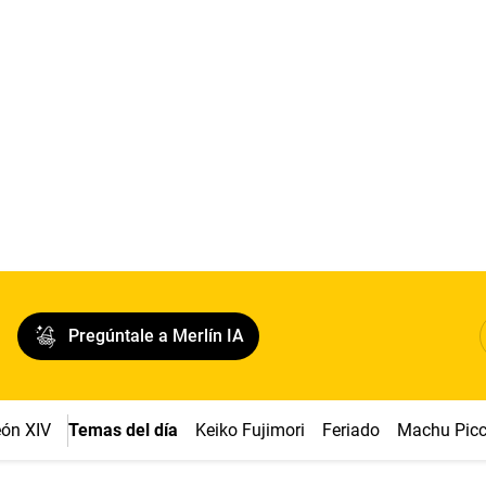
Pregúntale a Merlín IA
ón XIV
Temas del día
Keiko Fujimori
Feriado
Machu Pic