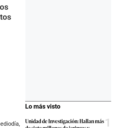
los
itos
Lo más visto
1
Unidad de Investigación: Hallan más
ediodía,
de siete millones de jeringas y