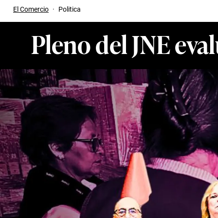
El Comercio
·
Politica
Pleno del JNE eval