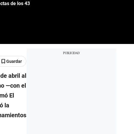
tas de los 43
Guardar
e abril al
no —con el
rmó El
ó la
onamientos