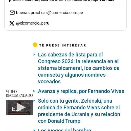
buenas.practicas@comercio.com.pe
@
elcomercio_peru
TE PUEDE INTERESAR
Las cabezas de lista para el
Congreso 2026: la relevancia en el
sistema bicameral, los cambios de
camiseta y algunos nombres
voceados
Avanza y replica, por Fernando Vivas
VIDEO
RECOMENDADO
Solo con tu gente, Zelenski, una
crónica de Fernando Vivas sobre el
El presidente del Congreso, Eduardo Salhuana, declara ante la prensa
presidente de Ucrania y su relación
0
con Donald Trump
seconds
of
Los juegos del hambre