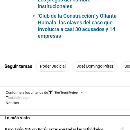
4
minutes,
institucionales
1
second
‘Club de la Construcción’ y Ollanta
Humala: las claves del caso que
involucra a casi 30 acusados y 14
empresas
Seguir temas
Poder Judicial
José Domingo Pérez
Se
Conforme a los criterios de
Tipo de trabajo:
Noticias
Lo más visto
Papa León XIV en Perú: estas son todas las actividades