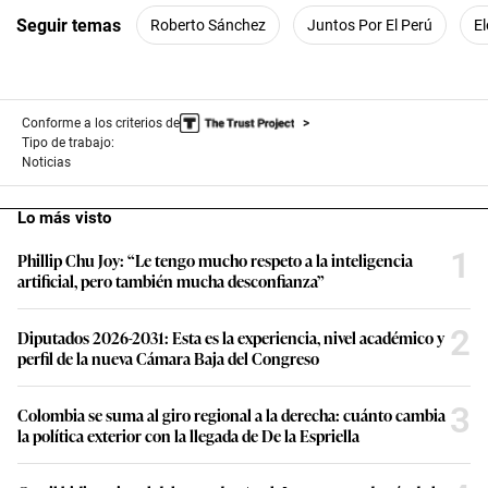
Seguir temas
Roberto Sánchez
Juntos Por El Perú
El
Conforme a los criterios de
Tipo de trabajo:
Noticias
Lo más visto
1
Phillip Chu Joy: “Le tengo mucho respeto a la inteligencia
artificial, pero también mucha desconfianza”
2
Diputados 2026-2031: Esta es la experiencia, nivel académico y
perfil de la nueva Cámara Baja del Congreso
3
Colombia se suma al giro regional a la derecha: cuánto cambia
la política exterior con la llegada de De la Espriella