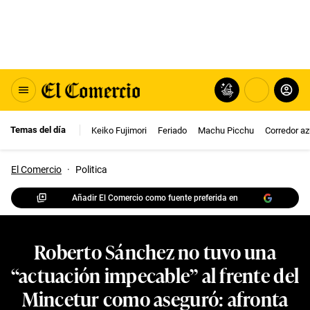
Temas del día
Keiko Fujimori
Feriado
Machu Picchu
Corredor az
El Comercio
·
Politica
Añadir El Comercio como fuente preferida en
Roberto Sánchez no tuvo una
“actuación impecable” al frente del
Mincetur como aseguró: afronta