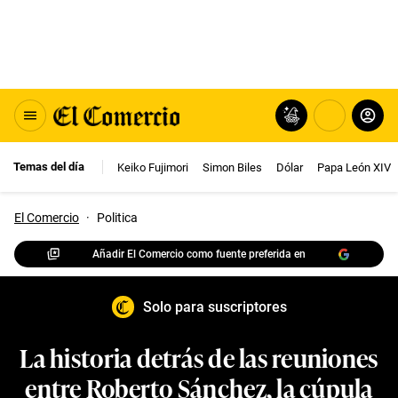
Temas del día
Keiko Fujimori
Simon Biles
Dólar
Papa León XIV
El Comercio
·
Politica
Añadir El Comercio como fuente preferida en
Solo para suscriptores
La historia detrás de las reuniones
entre Roberto Sánchez, la cúpula