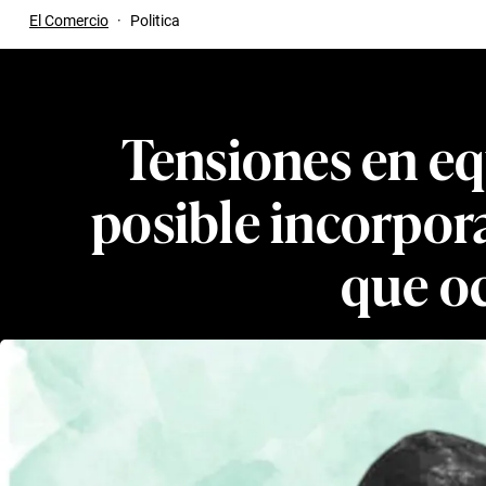
El Comercio
·
Politica
Tensiones en e
posible incorpora
que o