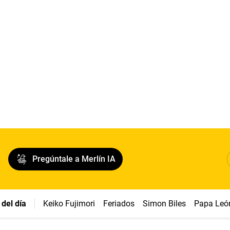
Pregúntale a Merlín IA
del día
Keiko Fujimori
Feriados
Simon Biles
Papa Leó