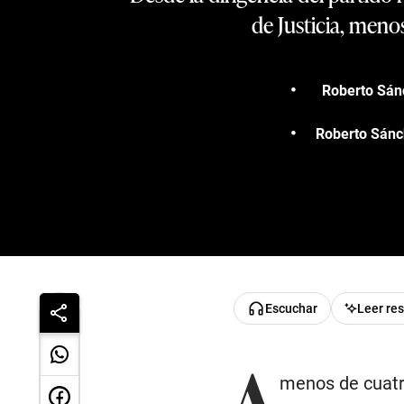
de Justicia, menos
Roberto Sánc
Roberto Sánch
Escuchar
Leer re
A
menos de cuatro