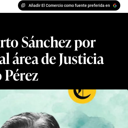
Añadir El Comercio como fuente preferida en
rto Sánchez por
l área de Justicia
 Pérez