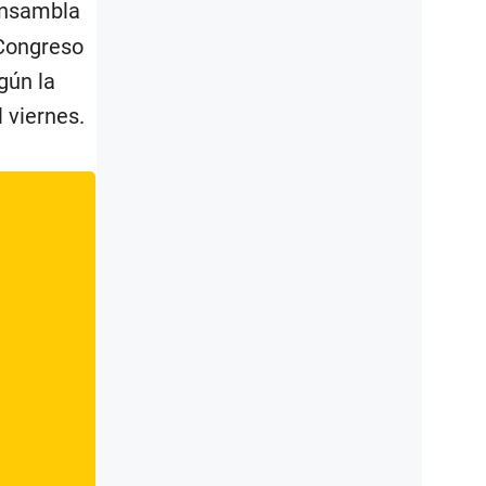
nsambla
 Congreso
gún la
 viernes.