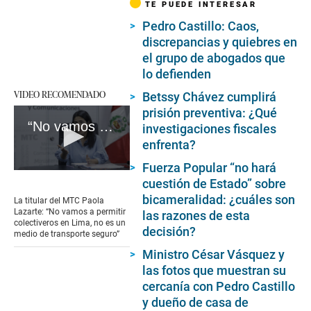
TE PUEDE INTERESAR
Pedro Castillo: Caos,
discrepancias y quiebres en
el grupo de abogados que
lo defienden
VIDEO RECOMENDADO
Betssy Chávez cumplirá
prisión preventiva: ¿Qué
“No vamos a permitir colectiveros en Lima, no es un medio de transporte seguro”
investigaciones fiscales
enfrenta?
Fuerza Popular “no hará
0
cuestión de Estado” sobre
seconds
of
bicameralidad: ¿cuáles son
La titular del MTC Paola
2
Lazarte: “No vamos a permitir
las razones de esta
minutes,
colectiveros en Lima, no es un
decisión?
25
medio de transporte seguro”
seconds
Ministro César Vásquez y
las fotos que muestran su
cercanía con Pedro Castillo
y dueño de casa de