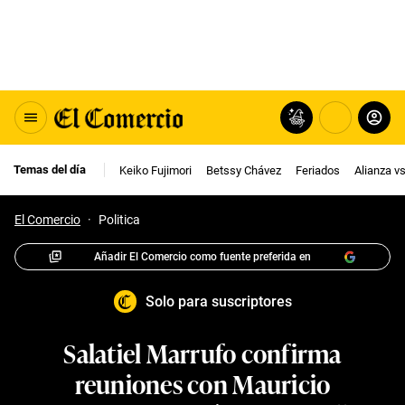
Temas del día
Keiko Fujimori
Betssy Chávez
Feriados
Alianza v
El Comercio
·
Politica
Añadir El Comercio como fuente preferida en
Solo para suscriptores
Salatiel Marrufo confirma
reuniones con Mauricio