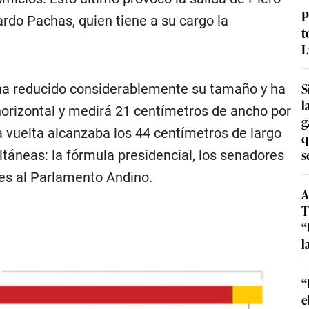
P
ardo Pachas, quien tiene a su cargo la
t
L
S
 ha reducido considerablemente su tamaño y ha
l
 horizontal y medirá 21 centímetros de ancho por
g
ra vuelta alcanzaba los 44 centímetros de largo
q
s
ltáneas: la fórmula presidencial, los senadores
tes al Parlamento Andino.
A
T
“
l
“
e