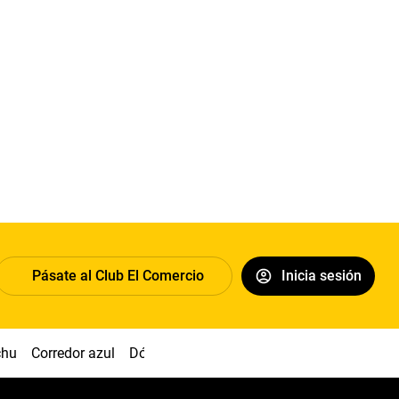
Pásate al Club El Comercio
Inicia sesión
chu
Corredor azul
Dólar
Congreso
Nasca
Acuña
Toled