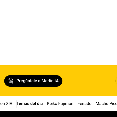
Pregúntale a Merlín IA
ón XIV
Temas del día
Keiko Fujimori
Feriado
Machu Pic