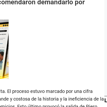
 recomendaron demandarlo por
ta. El proceso estuvo marcado por una cifra
de y costosa de la historia y la ineficiencia de la
L
micios. Esto último provocó la salida de Piero