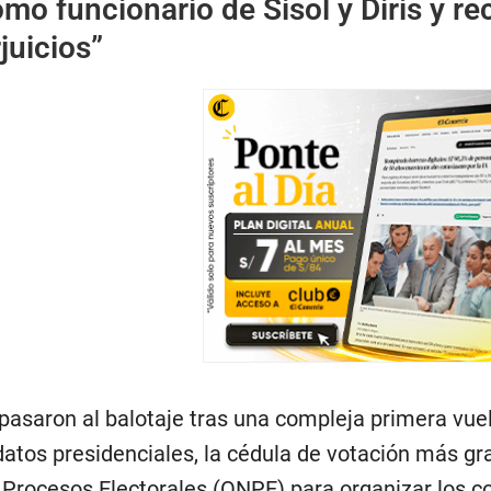
como funcionario de Sisol y Diris y
juicios”
pasaron al balotaje tras una compleja primera vuel
atos presidenciales, la cédula de votación más gran
 Procesos Electorales (ONPE) para organizar los co