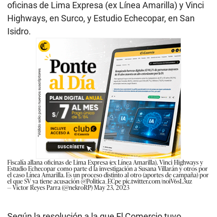
oficinas de
Lima Expresa (ex Línea Amarilla) y Vinci
Highways, en Surco, y Estudio Echecopar, en San
Isidro.
Fiscalía allana oficinas de Lima Expresa (ex Línea Amarilla), Vinci Highways y
Estudio Echecopar como parte d la investigación a Susana Villarán y otros por
el caso Línea Amarilla. Es un proceso distinto al otro (aportes de campaña) por
el que SV ya tiene acusación
@Politica_ECpe
pic.twitter.com/noiV6sL3uz
— Víctor Reyes Parra (@nekroRP)
May 23, 2023
Según la resolución a la que El Comercio tuvo