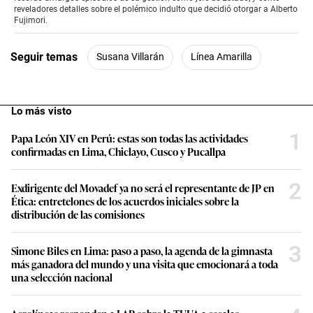
47
reveladores detalles sobre el polémico indulto que decidió otorgar a Alberto
seconds
Fujimori.
Seguir temas
Susana Villarán
Línea Amarilla
Lo más visto
1
Papa León XIV en Perú: estas son todas las actividades
confirmadas en Lima, Chiclayo, Cusco y Pucallpa
2
Exdirigente del Movadef ya no será el representante de JP en
Ética: entretelones de los acuerdos iniciales sobre la
distribución de las comisiones
3
Simone Biles en Lima: paso a paso, la agenda de la gimnasta
más ganadora del mundo y una visita que emocionará a toda
una selección nacional