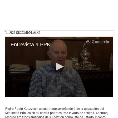
VIDEO RECOMENDADO
Entrevista a PPK
0
seconds
of
Pedro Pablo Kuczynski asegura que se defenderá de la acusación del
7
Ministerio Público en su contra por presunto lavado de activos. Además,
minutes,
recordó amargos episodios de su gestión como jefe de Estado, y contó