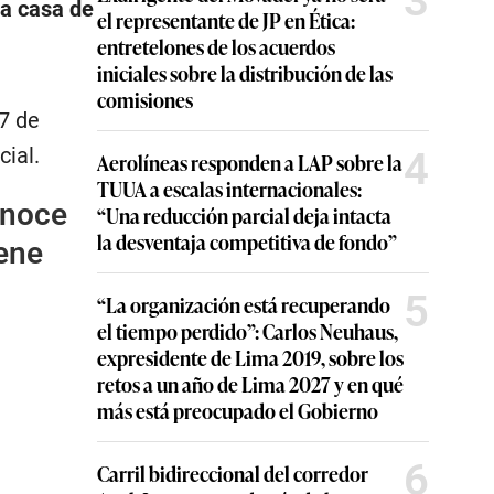
3
la casa de
el representante de JP en Ética:
entretelones de los acuerdos
iniciales sobre la distribución de las
comisiones
 7 de
cial.
4
Aerolíneas responden a LAP sobre la
TUUA a escalas internacionales:
onoce
“Una reducción parcial deja intacta
la desventaja competitiva de fondo”
iene
5
“La organización está recuperando
el tiempo perdido”: Carlos Neuhaus,
expresidente de Lima 2019, sobre los
retos a un año de Lima 2027 y en qué
más está preocupado el Gobierno
6
Carril bidireccional del corredor