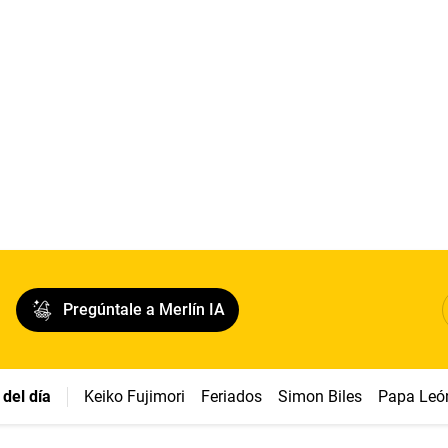
Pregúntale a Merlín IA
del día
Keiko Fujimori
Feriados
Simon Biles
Papa Leó