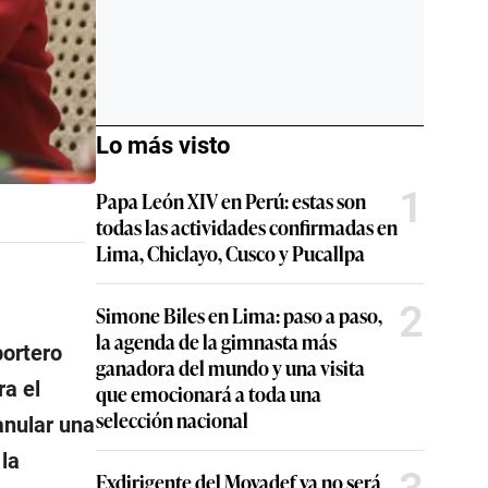
Lo más visto
1
Papa León XIV en Perú: estas son
todas las actividades confirmadas en
Lima, Chiclayo, Cusco y Pucallpa
2
Simone Biles en Lima: paso a paso,
la agenda de la gimnasta más
portero
ganadora del mundo y una visita
ra el
que emocionará a toda una
selección nacional
anular una
 la
Exdirigente del Movadef ya no será