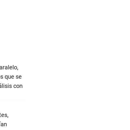
aralelo,
os que se
lisis con
tes,
ían