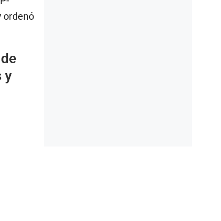
IP-
y ordenó
 de
 y