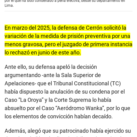
por el que ha sido condenado a pena efectiva, desde su departamento en
Lima.
En marzo del 2025, la defensa de Cerrón solicitó la
variación de la medida de prisión preventiva por una
menos gravosa, pero el juzgado de primera instancia
lo rechazó en junio de este año.
Ante ello, su defensa apeló la decisión
argumentando -ante la Sala Superior de
Apelaciones- que el Tribunal Constitucional (TC)
había dispuesto la anulación de su condena por el
Caso “La Oroya” y la Corte Suprema lo había
absuelto por el Caso “Aeródromo Wanka”, por lo que
los elementos de convicción habían decaído.
Además, alegó que su patrocinado había ejercido su