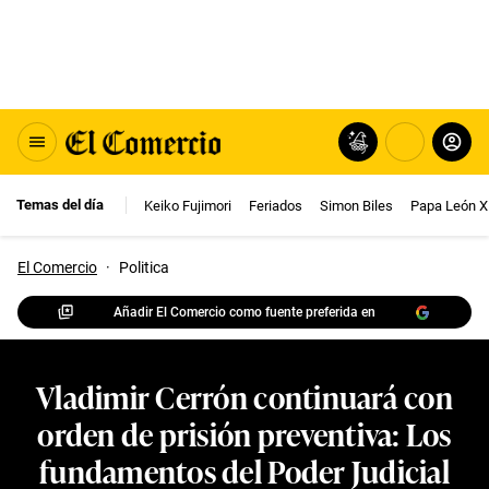
Temas del día
Keiko Fujimori
Feriados
Simon Biles
Papa León X
El Comercio
·
Politica
Añadir El Comercio como fuente preferida en
Vladimir Cerrón continuará con
orden de prisión preventiva: Los
fundamentos del Poder Judicial