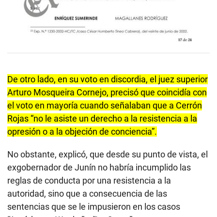
De otro lado, en su voto en discordia, el juez superior
Arturo Mosqueira Cornejo, precisó que coincidía con
el voto en mayoría cuando señalaban que a Cerrón
Rojas “no le asiste un derecho a la resistencia a la
opresión o a la objeción de conciencia”.
No obstante, explicó, que desde su punto de vista, el
exgobernador de Junín no habría incumplido las
reglas de conducta por una resistencia a la
autoridad, sino que a consecuencia de las
sentencias que se le impusieron en los casos