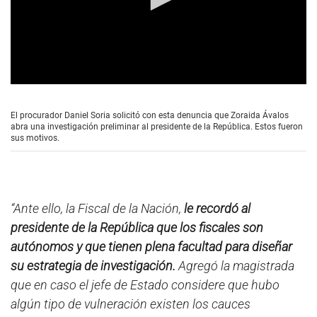
0
s
e
El procurador Daniel Soria solicitó con esta denuncia que Zoraida Ávalos
c
abra una investigación preliminar al presidente de la República. Estos fueron
o
sus motivos.
n
d
s
o
f
3
“Ante ello, la Fiscal de la Nación,
le recordó al
m
i
presidente de la República que los fiscales son
n
autónomos y que tienen plena facultad para diseñar
u
t
su estrategia de investigación.
Agregó la magistrada
e
s
que en caso el jefe de Estado considere que hubo
,
algún tipo de vulneración existen los cauces
0