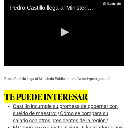
Pedro Castillo llega al Ministerio Público
0
s
e
Pedro Castillo llega al Ministerio Público
https://www.tvperu.gob.pe/
c
o
n
TE PUEDE INTERESAR
d
s
o
Castillo incumple su promesa de gobernar con
f
sueldo de maestro: ¿Cómo se compara su
1
m
salario con otros presidentes de la región?
i
El Congreso expuesto al virus: 6 legisladores aún
n