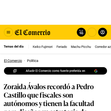
Temas del día
Keiko Fujimori
Feriado
Machu Picchu
Corredor az
El Comercio
·
Politica
Añadir El Comercio como fuente preferida en
Zoraida Ávalos recordó a Pedro
Castillo que fiscales son
autónomos y tienen la facultad