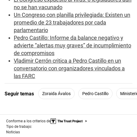
u
no se han vacunado
t
e
Un Congreso con planilla privilegiada: Existen un
,
promedio de 23 trabajadores por cada
1
8
parlamentario
s
Pedro Castillo: Informe da balance negativo y
e
c
advierte “alertas muy graves” de incumplimiento
o
de compromisos
n
d
Vladimir Cerrón critica a Pedro Castillo en un
s
conversatorio con organizadores vinculados a
las FARC
Seguir temas
Zoraida Ávalos
Pedro Castillo
Ministeri
Conforme a los criterios de
Tipo de trabajo:
Noticias