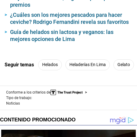
premios
i
n
u
¿Cuáles son los mejores pescados para hacer
t
ceviche? Rodrigo Fernandini revela sus favoritos
e
s
Guía de helados sin lactosa y veganos: las
,
mejores opciones de Lima
3
2
s
e
c
o
Seguir temas
Helados
Heladerías En Lima
Gelato
n
d
s
Conforme a los criterios de
Tipo de trabajo:
Noticias