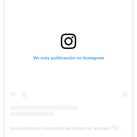
Ver esta publicación en Instagram
Una publicación compartida por Heladería Speciale 🇵🇪 Helados artesanales 🍨 (@heladeria_speciale)