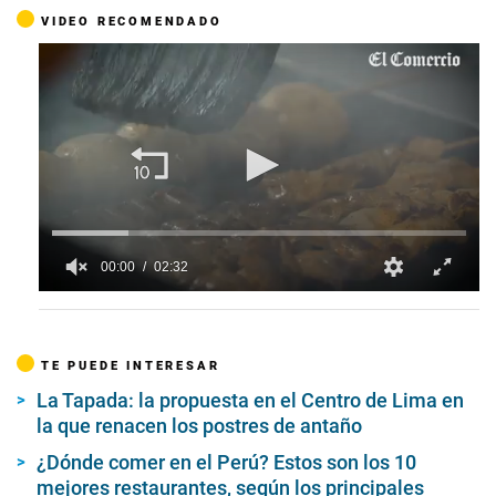
VIDEO RECOMENDADO
00:00
02:32
0
s
e
c
TE PUEDE INTERESAR
o
n
La Tapada: la propuesta en el Centro de Lima en
d
s
la que renacen los postres de antaño
o
f
¿Dónde comer en el Perú? Estos son los 10
2
mejores restaurantes, según los principales
m