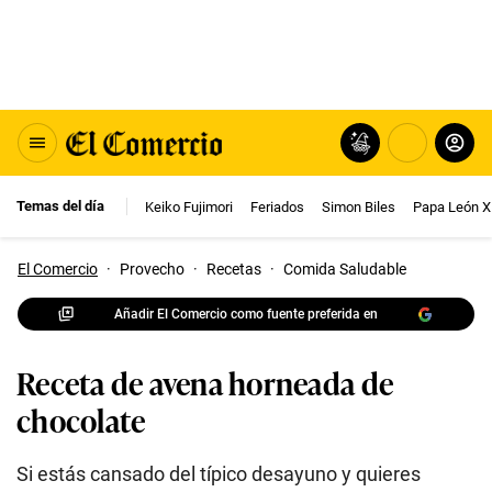
Temas del día
Keiko Fujimori
Feriados
Simon Biles
Papa León X
El Comercio
·
Provecho
·
Recetas
·
Comida Saludable
Añadir El Comercio como fuente preferida en
Receta de avena horneada de
chocolate
Si estás cansado del típico desayuno y quieres