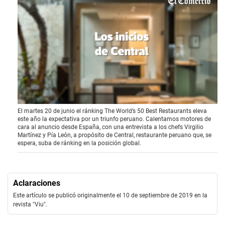
0
El martes 20 de junio el ránking The World’s 50 Best Restaurants eleva
o
este año la expectativa por un triunfo peruano. Calentamos motores de
f
cara al anuncio desde España, con una entrevista a los chefs Virgilio
1
Martínez y Pía León, a propósito de Central, restaurante peruano que, se
8
espera, suba de ránking en la posición global.
m
i
n
u
t
Aclaraciones
e
s
Este artículo se publicó originalmente el 10 de septiembre de 2019 en la
,
revista "Viu".
3
8