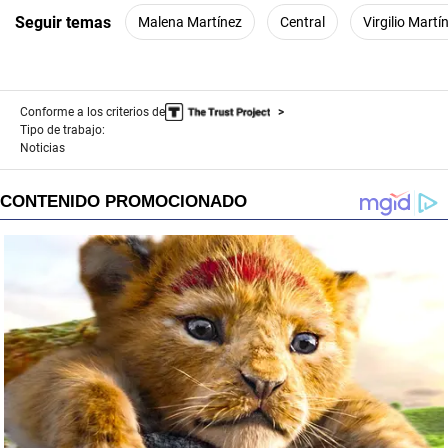
s
Seguir temas
e
Malena Martínez
Central
Virgilio Martí
c
o
n
d
s
Conforme a los criterios de
Tipo de trabajo:
Noticias