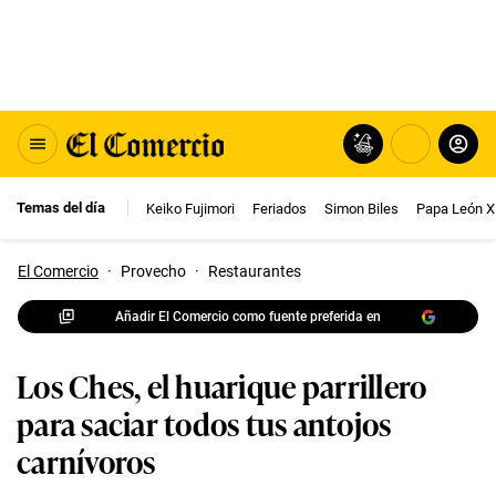
Temas del día
Keiko Fujimori
Feriados
Simon Biles
Papa León X
El Comercio
·
Provecho
·
Restaurantes
Añadir El Comercio como fuente preferida en
Los Ches, el huarique parrillero
para saciar todos tus antojos
carnívoros