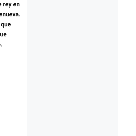
e rey en
renueva.
 que
que
.