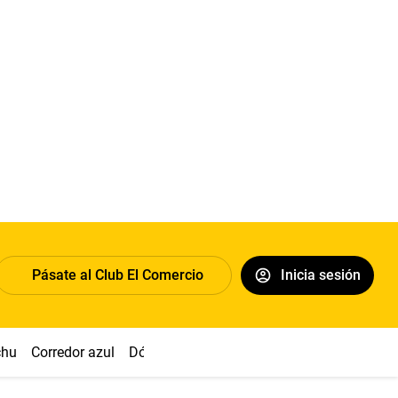
Pásate al Club El Comercio
Inicia sesión
chu
Corredor azul
Dólar
Congreso
Nasca
Acuña
Toled