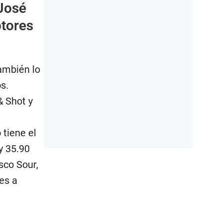
José
ptores
también lo
s.
& Shot y
tiene el
y 35.90
sco Sour,
es a