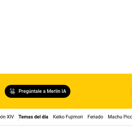
Pregúntale a Merlín IA
ón XIV
Temas del día
Keiko Fujimori
Feriado
Machu Pic