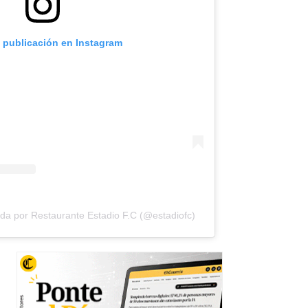
a publicación en Instagram
da por Restaurante Estadio F.C (@estadiofc)