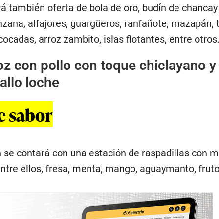
á también oferta de bola de oro, budín de chancay
zana, alfajores, guargüeros, ranfañote, mazapán, t
cocadas, arroz zambito, islas flotantes, entre otros
oz con pollo con toque chiclayano y 
allo loche
e sabor
n se contará con una estación de raspadillas con 
ntre ellos, fresa, menta, mango, aguaymanto, fruto