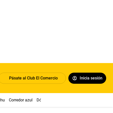
Pásate al Club El Comercio
Inicia sesión
chu
Corredor azul
Dólar
Congreso
Nasca
Acuña
Toled