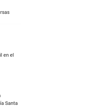
ersas
l en el
a
ía Santa