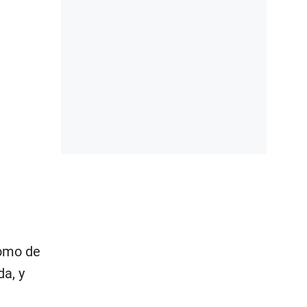
como de
a, y