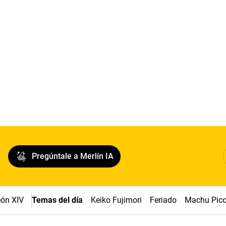
Pregúntale a Merlín IA
ón XIV
Temas del día
Keiko Fujimori
Feriado
Machu Pic