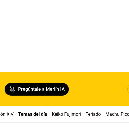
Pregúntale a Merlín IA
ón XIV
Temas del día
Keiko Fujimori
Feriado
Machu Pic