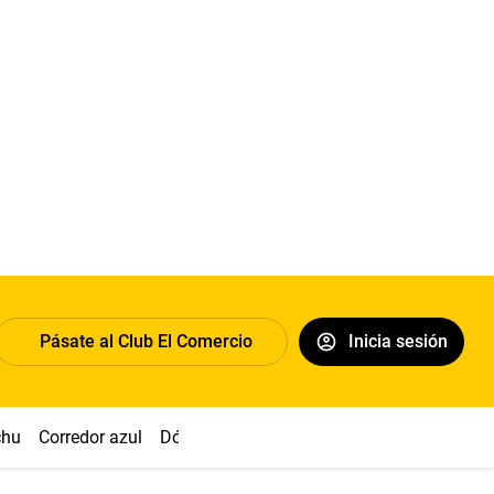
Pásate al Club El Comercio
Inicia sesión
chu
Corredor azul
Dólar
Congreso
Nasca
Acuña
Toled