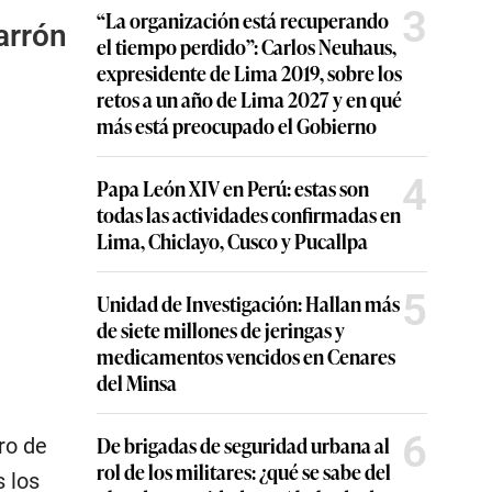
3
“La organización está recuperando
arrón
el tiempo perdido”: Carlos Neuhaus,
expresidente de Lima 2019, sobre los
retos a un año de Lima 2027 y en qué
más está preocupado el Gobierno
4
Papa León XIV en Perú: estas son
todas las actividades confirmadas en
Lima, Chiclayo, Cusco y Pucallpa
5
Unidad de Investigación: Hallan más
de siete millones de jeringas y
medicamentos vencidos en Cenares
del Minsa
6
De brigadas de seguridad urbana al
ro de
rol de los militares: ¿qué se sabe del
 los